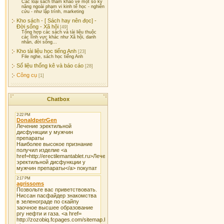
Các loại sách tham khảo về một số kỹ
năng ngoài phạm vi kinh tế học - nghiên
cứu - như lập trình, marketing
Kho sách - [ Sách hay nên đọc] -
Đời sống - Xã hội
[49]
Tổng hợp các sách và tài liệu thuộc
các lĩnh vực khác như Xã hội, danh
nhân, đời sống...
Kho tài liệu học tiếng Anh
[23]
File nghe, sách học tiếng Anh
Số liệu thống kê và báo cáo
[28]
Công cụ
[1]
Chatbox