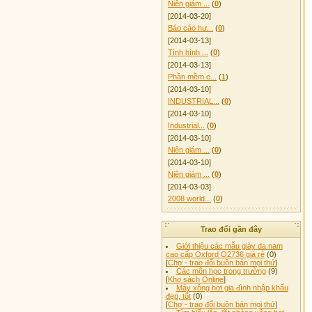
Niên giám ...
(
0
)
[2014-03-20]
Báo cáo hư...
(
0
)
[2014-03-13]
Tình hình ...
(
0
)
[2014-03-13]
Phần mềm e...
(
1
)
[2014-03-10]
INDUSTRIAL...
(
0
)
[2014-03-10]
Industrial...
(
0
)
[2014-03-10]
Niên giám ...
(
0
)
[2014-03-10]
Niên giám ...
(
0
)
[2014-03-03]
2008 world...
(
0
)
Trao đổi gần đây
Giới thiệu các mẫu giày da nam
cao cấp Oxford O2736 giá rẻ
(0)
[
Chợ - trao đổi buôn bán mọi thứ
]
Các môn học trong trường
(9)
[
Kho sách Online
]
Máy xông hơi gia đình nhập khẩu
đẹp, tốt
(0)
[
Chợ - trao đổi buôn bán mọi thứ
]