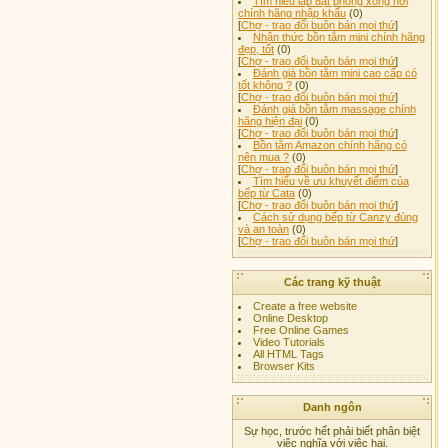
Tìm hiểu lắp đặt phòng xông hơi
chính hãng nhập khẩu
(0)
[
Chợ - trao đổi buôn bán mọi thứ
]
Nhận thức bồn tắm mini chính hãng
đẹp, tốt
(0)
[
Chợ - trao đổi buôn bán mọi thứ
]
Đánh giá bồn tắm mini cao cấp có
tốt không ?
(0)
[
Chợ - trao đổi buôn bán mọi thứ
]
Đánh giá bồn tắm massage chính
hãng hiện đại
(0)
[
Chợ - trao đổi buôn bán mọi thứ
]
Bồn tắm Amazon chính hãng có
nên mua ?
(0)
[
Chợ - trao đổi buôn bán mọi thứ
]
Tìm hiểu về ưu khuyết điểm của
bếp từ Cata
(0)
[
Chợ - trao đổi buôn bán mọi thứ
]
Cách sử dụng bếp từ Canzy đúng
và an toàn
(0)
[
Chợ - trao đổi buôn bán mọi thứ
]
Các trang kỹ thuật
Create a free website
Online Desktop
Free Online Games
Video Tutorials
All HTML Tags
Browser Kits
Danh ngôn
Sự học, trước hết phải biết phân biệt
việc nghĩa với việc hại.