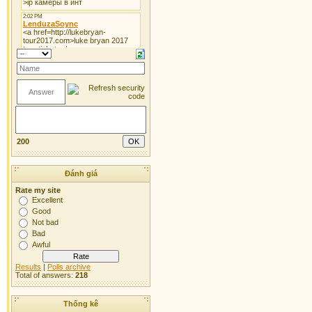
200
Đánh giá
Rate my site
Excellent
Good
Not bad
Bad
Awful
Results
|
Polls archive
Total of answers:
218
Thống kê