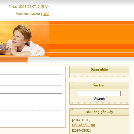
Friday, 2026-08-07, 7:45 AM
Welcome
Guest
|
RSS
Đăng nhập
Tìm kiếm
Bài đăng gần đây
[2014-11-03]
Một số số ...
(
0
)
[2014-03-31]