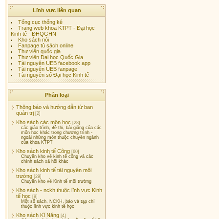
Lĩnh vực liên quan
Tổng cục thống kê
Trang web khoa KTPT - Đại học
Kinh tế - ĐHQGHN
Kho sách nói
Fanpage tủ sách online
Thư viện quốc gia
Thư viện Đại học Quốc Gia
Tài nguyên UEB facebook app
Tài nguyên UEB fanpage
Tài nguyên số Đại học Kinh tế
Phân loại
Thông báo và hướng dẫn từ ban
quản trị
[2]
Kho sách các môn học
[28]
các giáo trình, đề thi, bài giảng của các
môn học khác trong chương trình -
ngoài những môn thuộc chuyên ngành
của khoa KTPT
Kho sách kinh tế Công
[60]
Chuyên kho về kinh tế công và các
chính sách xã hội khác
Kho sách kinh tế tài nguyên môi
trường
[29]
Chuyên kho về Kinh tế môi trường
Kho sách - nckh thuộc lĩnh vực Kinh
tế học
[9]
Một số sách, NCKH, báo và tạp chí
thuộc lĩnh vực kinh tế học
Kho sách Kĩ Năng
[4]