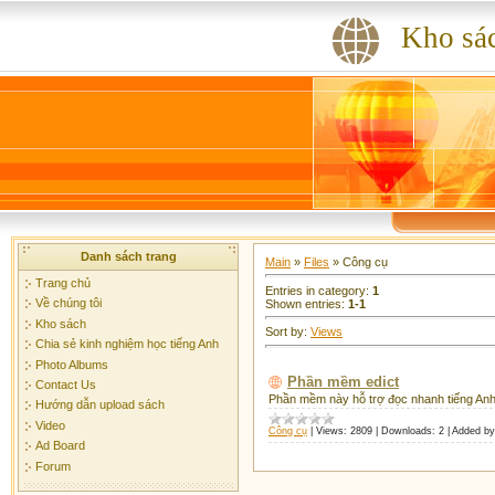
Kho sá
Danh sách trang
Main
»
Files
» Công cụ
Trang chủ
Entries in category
:
1
Về chúng tôi
Shown entries
:
1-1
Kho sách
Sort by
:
Views
Chia sẻ kinh nghiệm học tiếng Anh
Photo Albums
Phần mềm edict
Contact Us
Phần mềm này hỗ trợ đọc nhanh tiếng Anh
Hướng dẫn upload sách
Video
Công cụ
|
Views:
2809
|
Downloads:
2
|
Added by
Ad Board
Forum