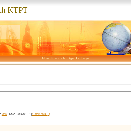
ch KTPT
Main
|
Kho sách
|
Sign Up
|
Login
.
:
john
|
Date:
2014-03-13
|
Comments (0)